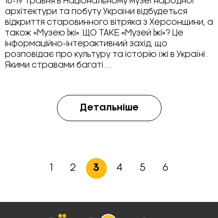
18-19 травня в Національному музеї народної
архітектури та побуту України відбудеться
відкриття старовинного вітряка з Херсонщини, а
також «Музею Їжі». ЩО ТАКЕ «Музей Їжі»? Це
інформаційно-інтерактивний захід, що
розповідає про культуру та історію їжі в Україні .
Якими стравами багаті …
Детальніше
1
2
3
4
5
6