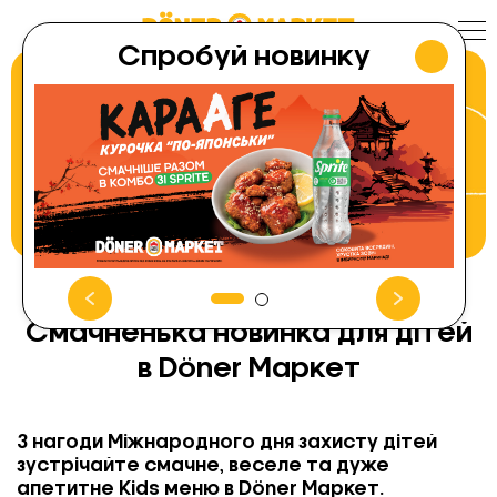
Skip
to
content
Спробуй новинку
Смачненька новинка для дітей
в Döner Маркет
З нагоди Міжнародного дня захисту дітей
зустрічайте смачне, веселе та дуже
апетитне Kids меню в Döner Маркет.