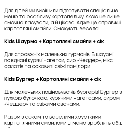
Для дітей ми вирішили підготувати спеціальне
меню та особливу картопельку, якою не лише
смачно ласувати, а й цікаво. Адже це справжні
картопляні смайли. Смакують весело!
Kids Шаурма + Картопляні смайли + сік
Для справжніх маленьких гурманів! В шаурмі
поєднані курячі нагетси, сир «Чеддер», мікс
салатів та соковиті свіжі помідори.
Kids Бургер + Картопляні смайли + сік
Для маленьких поціновувачів бургерів! Бургер з
пухкою булочкою, курячими нагетсами, сиром
«Чеддер» та свіжими овочами.
Разом з соком та веселими хрусткими
картопляними смайлами ці меню зроблять обід