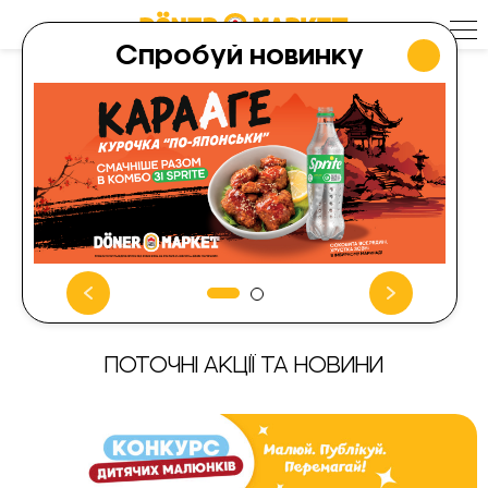
Skip
to
content
Спробуй новинку
вул. Полтавський Шлях, 215,
Котельва, Полтавська
область, Україна
ПОТОЧНІ АКЦІЇ ТА НОВИНИ