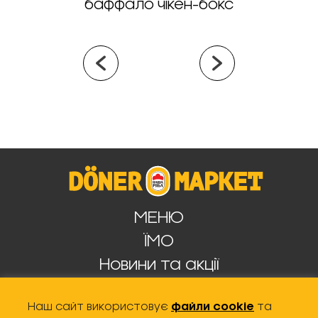
баффало чікен-бокс
МЕНЮ
ЇМО
Новини та акції
Кар’єра
Наш сайт використовує
файли cookie
та