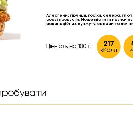
Алергени:
гірчиця, горіхи, селера, глю
соєві продукти. Може містити незначну 
ракоподібних, кунжуту, селери та яєчних
217
Цінність на 100 г:
кКалл
ж
пробувати