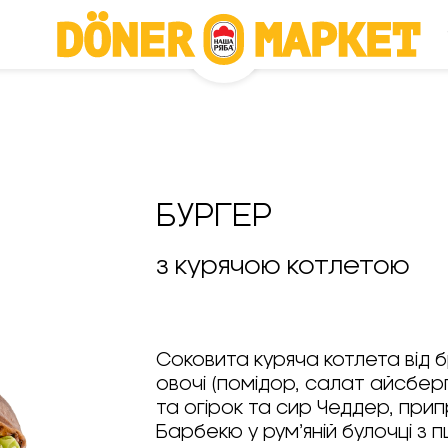
БУРГЕР
з курячою котлетою
Соковита куряча котлета від б
овочі (помідор, салат айсберг
та огірок та сир Чеддер, при
Барбекю у рум’яній булочці з