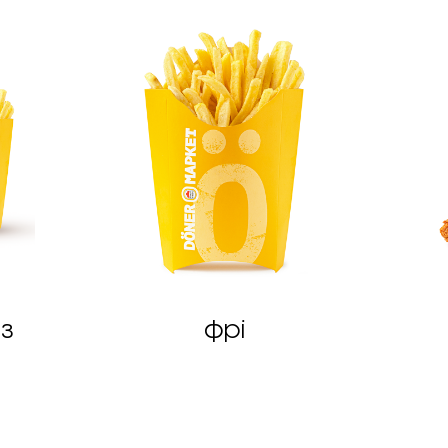
з
фрі