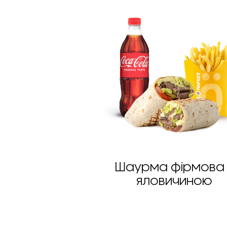
Шаурма фірмова 
яловичиною