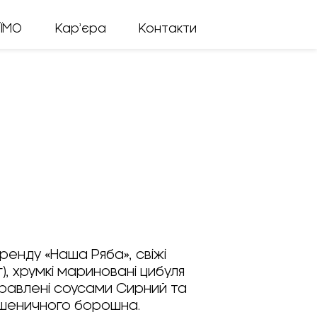
ЇМО
Кар’єра
Контакти
ренду «Наша Ряба», свіжі
), хрумкі мариновані цибуля
правлені соусами Сирний та
 пшеничного борошна.