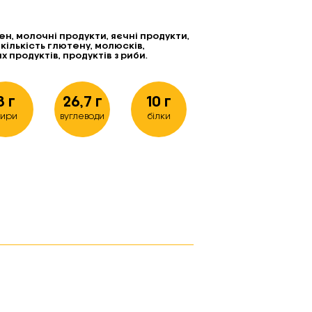
тен, молочні продукти, яєчні продукти,
кількість глютену, молюсків,
 продуктів, продуктів з риби.
8 г
26,7 г
10 г
ири
вуглеводи
білки