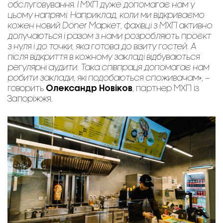
обслуговування. І МХП дуже допомагає нам у
цьому напрямі. Наприклад, коли ми відкриваємо
кожен новий Döner Mаркет, фахівці з МХП активно
долучаються і разом з нами розробляють проєкт
з нуля і до точки, яка готова до візиту гостей. А
після відкриття в кожному закладі відбуваються
регулярні аудити. Така співпраця допомагає нам
робити заклади, які подобаються споживачам»,
–
говорить
Олександр Новіков
, партнер МХП із
Запоріжжя.