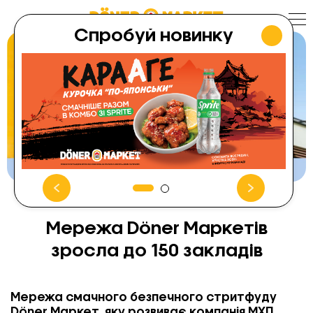
Skip
to
content
Спробуй новинку
Мережа Döner Маркетів
зросла до 150 закладів
Мережа смачного безпечного стритфуду
Döner Маркет, яку розвиває компанія МХП