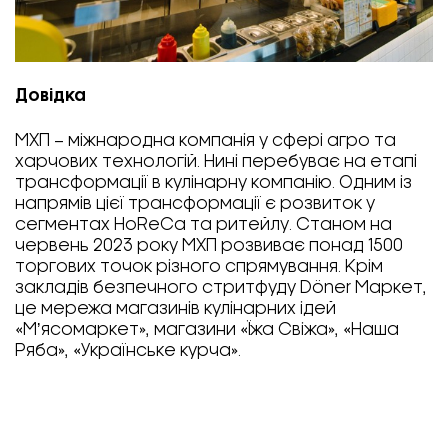
Довідка
МХП – міжнародна компанія у сфері агро та
харчових технологій. Нині перебуває на етапі
трансформації в кулінарну компанію. Одним із
напрямів цієї трансформації є розвиток у
сегментах HoReCa та ритейлу. Станом на
червень 2023 року МХП розвиває понад 1500
торгових точок різного спрямування. Крім
закладів безпечного стритфуду Döner Маркет,
це мережа магазинів кулінарних ідей
«Мʼясомаркет», магазини «Їжа Свіжа», «Наша
Ряба», «Українське курча».