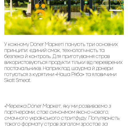
У кожному Döner Маркеті панують три основних
принципи: єдиний смак, технологічність та
безпека й контроль. Для приготування страв
використовуються продукти тільки від перевірених
постачальників. Наприклад, шаурма й донери
готуються з курятини «Наша Ряба» та яловичини
Skott Smeat.
«Мережа Döner Mаркет, яку ми розвиваємо з
партнерами, стає синонімом якісно нового,
смачного українського стритфуду. Популярність
такого формату страв загалом зростає за