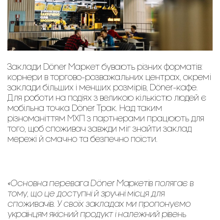
Заклади Döner Маркет бувають різних форматів:
корнери в торгово-розважальних центрах, окремі
заклади більших і менших розмірів, Döner-кафе.
Для роботи на подіях з великою кількістю людей є
мобільна точка Döner Трак. Над таким
різноманіттям МХП з партнерами працюють для
того, щоб споживач завжди міг знайти заклад
мережі й смачно та безпечно поїсти.
«Основна перевага Döner Mаркетів полягає в
тому, що це доступні й зручні місця для
споживачів. У своїх закладах ми пропонуємо
українцям якісний продукт і належний рівень