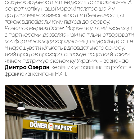
рахунок зручності та швидкості та споживання. А
секрет успіху нашої мережі полягає ще й у
дотриманні всіх вимог якості та безпечності, а
також відповідальному підході до сервісу.
Розвиток мережі Döner Mаркетів у тісній взаємодії
з партнерами дозволяє нам не тільки створювати
комфортні заклади харчування для українців, а ще
й нарощувати кількість відповідального бізнесу,
який працює прозоро, сплачує податки й таким
чином підтримує економіку України»,
– зазначає
Дмитро Озеран
, керівник управління по роботі з
франчайзі компанії МХП.