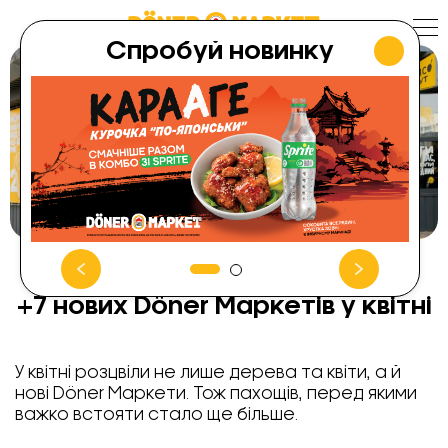
Skip
to
content
Спробуй новинку
+7 нових Döner Маркетів у квітні
У квітні розцвіли не лише дерева та квіти, а й
нові Döner Маркети. Тож пахощів, перед якими
важко встояти стало ще більше.